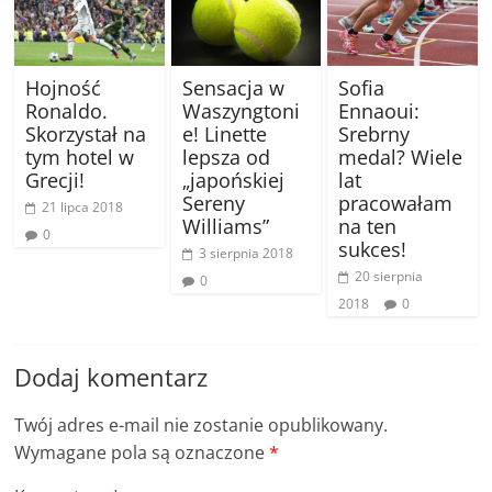
Hojność
Sensacja w
Sofia
Ronaldo.
Waszyngtoni
Ennaoui:
Skorzystał na
e! Linette
Srebrny
tym hotel w
lepsza od
medal? Wiele
Grecji!
„japońskiej
lat
Sereny
pracowałam
21 lipca 2018
Williams”
na ten
0
sukces!
3 sierpnia 2018
20 sierpnia
0
2018
0
Dodaj komentarz
Twój adres e-mail nie zostanie opublikowany.
Wymagane pola są oznaczone
*