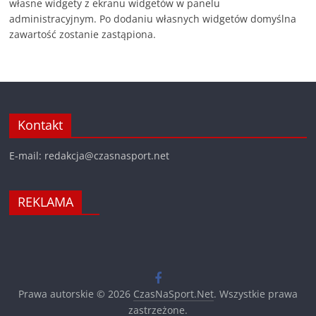
własne widgety z ekranu widgetów w panelu
administracyjnym. Po dodaniu własnych widgetów domyślna
zawartość zostanie zastąpiona.
Kontakt
E-mail: redakcja@czasnasport.net
REKLAMA
Prawa autorskie © 2026
CzasNaSport.Net
. Wszystkie prawa
zastrzeżone.