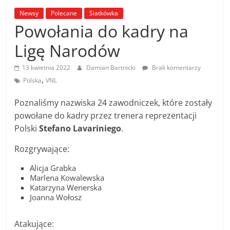
Newsy
Polecane
Siatkówka
Powołania do kadry na
Ligę Narodów
13 kwietnia 2022
Damian Bartnicki
Brak komentarzy
,
Polska
VNL
Poznaliśmy nazwiska 24 zawodniczek, które zostały
powołane do kadry przez trenera reprezentacji
Polski
Stefano Lavariniego
.
Rozgrywające:
Alicja Grabka
Marlena Kowalewska
Katarzyna Wenerska
Joanna Wołosz
Atakujące: