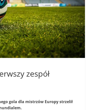
ierwszy zespół
ego gola dla mistrzów Europy strzelił
 mundialem.