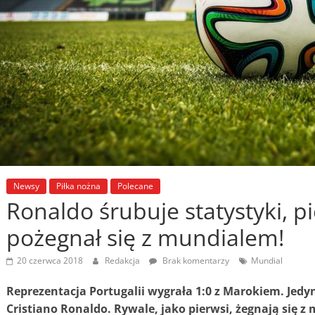
Newsy
Piłka nożna
Polecane
Ronaldo śrubuje statystyki, p
pożegnał się z mundialem!
20 czerwca 2018
Redakcja
Brak komentarzy
Mundial
Reprezentacja Portugalii wygrała 1:0 z Marokiem. Jedyn
Cristiano Ronaldo. Rywale, jako pierwsi, żegnają się z