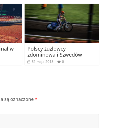
inał w
Polscy żużlowcy
zdominowali Szwedów
31 maja 2018
0
a są oznaczone
*