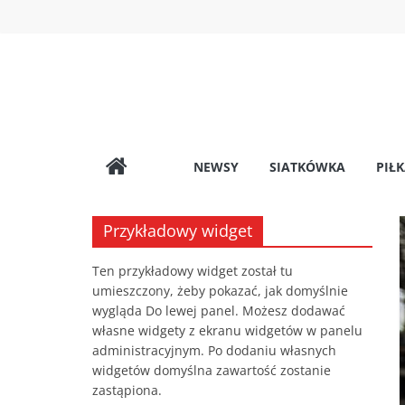
CzasNaSport.Net
Przejdź
do
treści
NEWSY
SIATKÓWKA
PIŁ
Przykładowy widget
Ten przykładowy widget został tu
umieszczony, żeby pokazać, jak domyślnie
wygląda Do lewej panel. Możesz dodawać
własne widgety z ekranu widgetów w panelu
administracyjnym. Po dodaniu własnych
widgetów domyślna zawartość zostanie
zastąpiona.