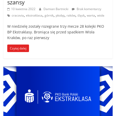
szansy
10 kwietnia 2022
Damian Bartnicki
Brak komentarzy
,
,
,
,
,
,
,
cracovia
ekstraklasa
górnik
pkobp
raków
śląsk
warta
wisła
W niedzielę zostały rozegrane trzy mecze 28 kolejki PKO
BP Ekstraklasy. Broniąca się przed spadkiem Wisła
Kraków, po raz pierwszy
Czytaj dalej