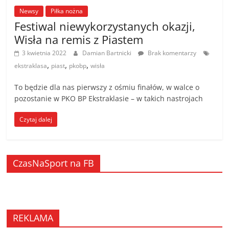
Newsy
Piłka nożna
Festiwal niewykorzystanych okazji,
Wisła na remis z Piastem
3 kwietnia 2022
Damian Bartnicki
Brak komentarzy
,
,
,
ekstraklasa
piast
pkobp
wisła
To będzie dla nas pierwszy z ośmiu finałów, w walce o
pozostanie w PKO BP Ekstraklasie – w takich nastrojach
Czytaj dalej
CzasNaSport na FB
REKLAMA