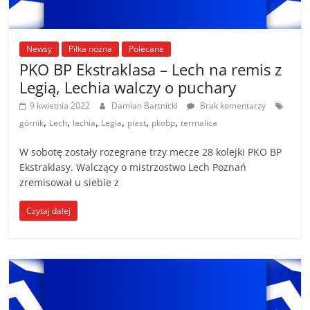
Newsy
Piłka nożna
Polecane
PKO BP Ekstraklasa – Lech na remis z
Legią, Lechia walczy o puchary
9 kwietnia 2022
Damian Bartnicki
Brak komentarzy
,
,
,
,
,
,
górnik
Lech
lechia
Legia
piast
pkobp
termalica
W sobotę zostały rozegrane trzy mecze 28 kolejki PKO BP
Ekstraklasy. Walczący o mistrzostwo Lech Poznań
zremisował u siebie z
Czytaj dalej