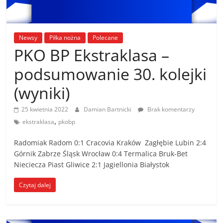
Newsy
Piłka nożna
Polecane
PKO BP Ekstraklasa –
podsumowanie 30. kolejki
(wyniki)
25 kwietnia 2022
Damian Bartnicki
Brak komentarzy
,
ekstraklasa
pkobp
Radomiak Radom 0:1 Cracovia Kraków Zagłębie Lubin 2:4
Górnik Zabrze Śląsk Wrocław 0:4 Termalica Bruk-Bet
Nieciecza Piast Gliwice 2:1 Jagiellonia Białystok
Czytaj dalej