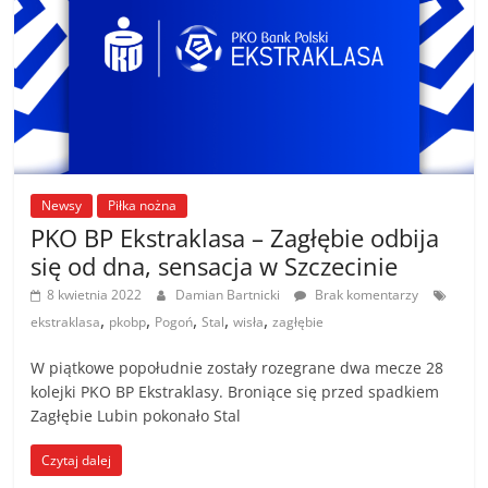
Newsy
Piłka nożna
PKO BP Ekstraklasa – Zagłębie odbija
się od dna, sensacja w Szczecinie
8 kwietnia 2022
Damian Bartnicki
Brak komentarzy
,
,
,
,
,
ekstraklasa
pkobp
Pogoń
Stal
wisła
zagłębie
W piątkowe popołudnie zostały rozegrane dwa mecze 28
kolejki PKO BP Ekstraklasy. Broniące się przed spadkiem
Zagłębie Lubin pokonało Stal
Czytaj dalej