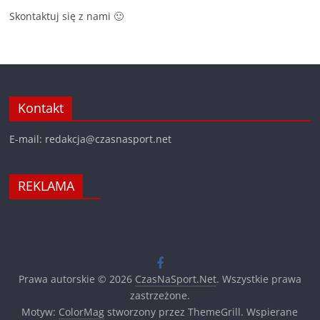
Skontaktuj się z nami 🙂
Kontakt
E-mail: redakcja@czasnasport.net
REKLAMA
Prawa autorskie © 2026
CzasNaSport.Net
. Wszystkie prawa
zastrzeżone.
Motyw:
ColorMag
stworzony przez ThemeGrill. Wspierane