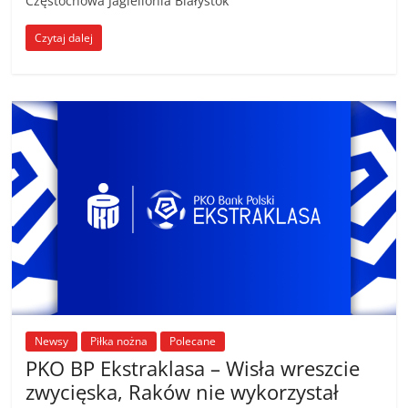
Częstochowa Jagiellonia Białystok
Czytaj dalej
Newsy
Piłka nożna
Polecane
PKO BP Ekstraklasa – Wisła wreszcie
zwycięska, Raków nie wykorzystał