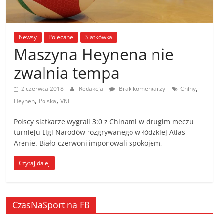
Newsy
Polecane
Siatkówka
Maszyna Heynena nie
zwalnia tempa
,
2 czerwca 2018
Redakcja
Brak komentarzy
Chiny
,
,
Heynen
Polska
VNL
Polscy siatkarze wygrali 3:0 z Chinami w drugim meczu
turnieju Ligi Narodów rozgrywanego w łódzkiej Atlas
Arenie. Biało-czerwoni imponowali spokojem,
Czytaj dalej
CzasNaSport na FB